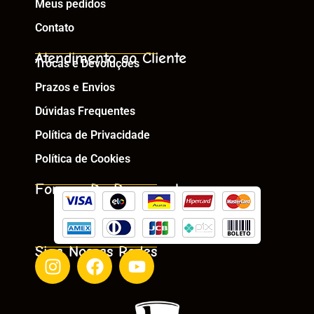
Meus pedidos
Contato
Atendimento ao Cliente
Trocas e Devoluções
Prazos e Envios
Dúvidas Frequentes
Política de Privacidade
Política de Cookies
Formas De Pagamento
Siga Nossas Redes