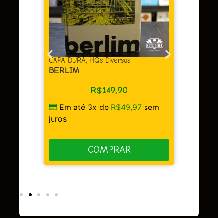
Em 
juros
as
CAPA DURA
,
HQs Diversas
BERLIM
R$
149,90
Em até 3x de
R$
49,97
sem
sem
juros
COMPRAR