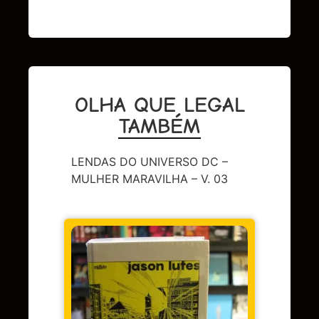
OLHA QUE LEGAL
TAMBÉM
LENDAS DO UNIVERSO DC –
MULHER MARAVILHA – V. 03
DC
,
Sup
LENDA
OMAC 