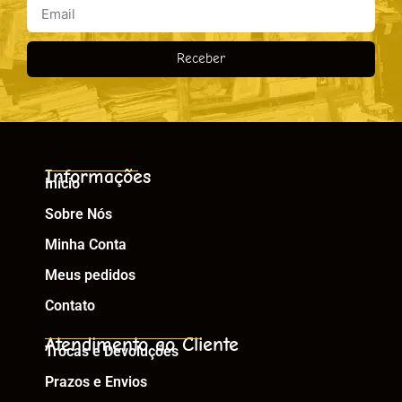
Receber
Informações
Início
Sobre Nós
Minha Conta
Meus pedidos
Contato
Atendimento ao Cliente
Trocas e Devoluções
Prazos e Envios