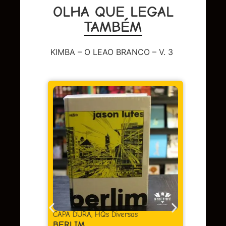
OLHA QUE LEGAL
TAMBÉM
KIMBA – O LEAO BRANCO – V. 3
DC
,
Sup
LENDA
OMAC 
Em 
juros
as
CAPA DURA
,
HQs Diversas
BERLIM