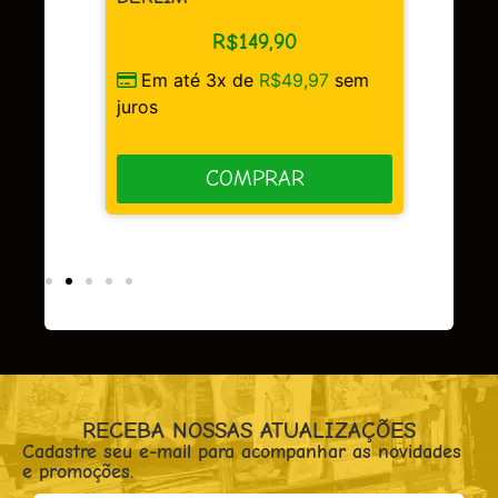
R$
149,90
Em até 3x de
R$
49,97
sem
sem
juros
COMPRAR
RECEBA NOSSAS ATUALIZAÇÕES
Cadastre seu e-mail para acompanhar as novidades
e promoções.