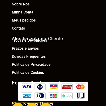
Sobre Nós
Minha Conta
Meus pedidos
Contato
Atendimento ao Cliente
Trocas e Devoluções
Prazos e Envios
Dúvidas Frequentes
Política de Privacidade
Política de Cookies
Formas De Pagamento
Siga Nossas Redes