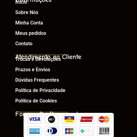
Início
Sobre Nós
Minha Conta
Meus pedidos
Contato
Atendimento ao Cliente
Trocas e Devoluções
Prazos e Envios
Dúvidas Frequentes
Política de Privacidade
Política de Cookies
Formas De Pagamento