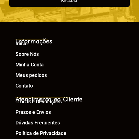
Receber
Informações
Início
Sobre Nós
Minha Conta
Meus pedidos
Contato
Atendimento ao Cliente
Trocas e Devoluções
Prazos e Envios
Dúvidas Frequentes
Política de Privacidade