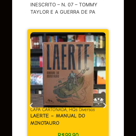
INESCRITO – N. 07 – TOMMY
TAYLOR E A GUERRA DE PA
DA
,
HQs Diversas
CAPA DURA
,
HQs Diversas
ANUAL DO
BERLIM
R$
149,90
$
99,90