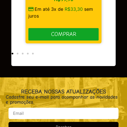
Em até 3x de
R$
49,97
sem
 de
R$
33,30
sem
juros
COMPRAR
OMPRAR
RECEBA NOSSAS ATUALIZAÇÕES
Cadastre seu e-mail para acompanhar as novidades
e promoções.