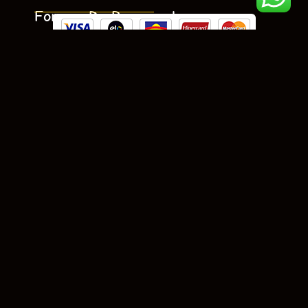
Formas De Pagamento
Siga Nossas Redes
Rua R-18, 26, Setor Oeste, Goiânia – GO
(62) 3215-1339
(62) 3215-1339