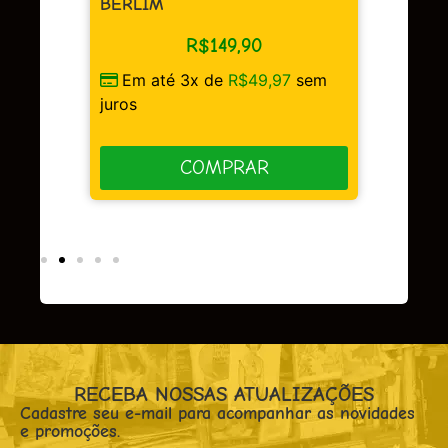
BERLIM
R$
149,90
Em até 3x de
R$
49,97
sem
sem
juros
COMPRAR
RECEBA NOSSAS ATUALIZAÇÕES
Cadastre seu e-mail para acompanhar as novidades
e promoções.