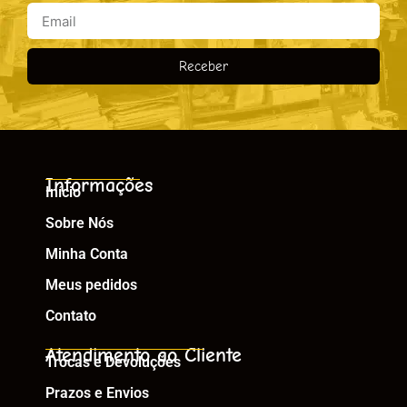
Receber
Informações
Início
Sobre Nós
Minha Conta
Meus pedidos
Contato
Atendimento ao Cliente
Trocas e Devoluções
Prazos e Envios