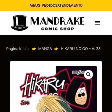
MEUS PEDIDOS
ATENDIMENTO
Página inicial
MANGA
HIKARU NO GO – V. 23