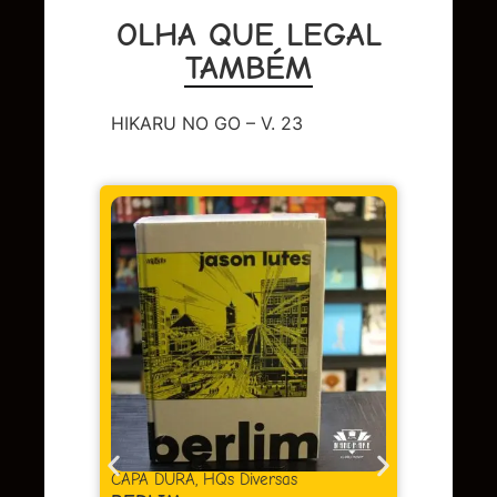
OLHA QUE LEGAL
TAMBÉM
HIKARU NO GO – V. 23
DC
,
Sup
LENDA
OMAC 
Em 
juros
as
CAPA DURA
,
HQs Diversas