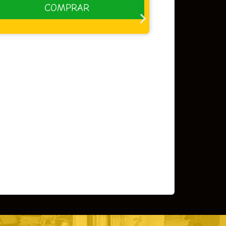
CAPA CARTONADA
,
HQs Diversas
DIOMEDES – A TRILOGIA DO
ACIDENTE
R$
84,90
Em até 3x de
R$
28,30
sem juros
COMPRAR