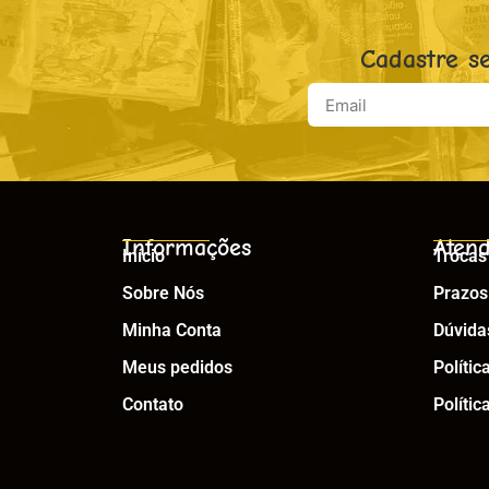
Cadastre s
Informações
Atend
Início
Trocas
Sobre Nós
Prazos
Minha Conta
Dúvida
Meus pedidos
Polític
Contato
Polític