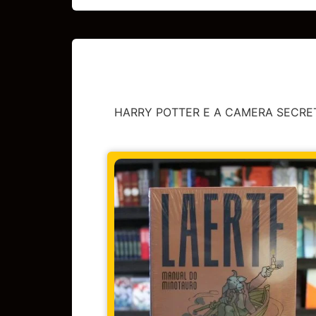
HARRY POTTER E A CAMERA SECRE
CAPA DURA
,
HQs Diversas
BERLIM
R$
149,90
Em até 3x de
R$
49,97
sem
COMPRAR