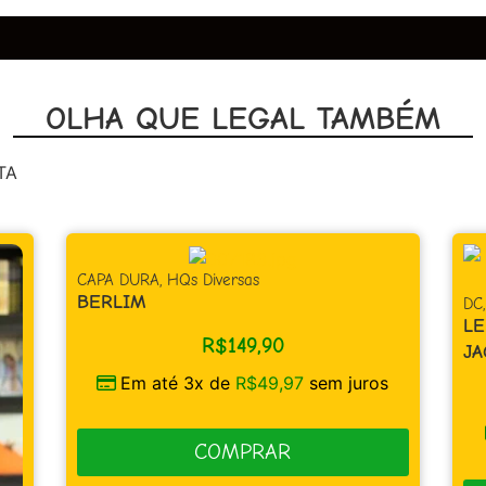
OLHA QUE LEGAL TAMBÉM
TA
DC
,
Super-Herói
LENDAS DO UNIVERSO DC – OMAC –
JACK KIRBY
 juros
R$
39,90
Em até 1x de
R$
39,90
sem juros