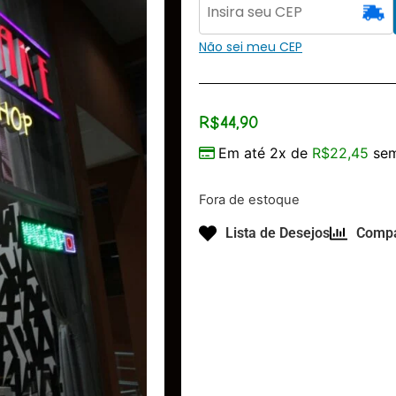
Não sei meu CEP
R$
44,90
Em até 2x de
R$
22,45
sem
Fora de estoque
Lista de Desejos
Compa