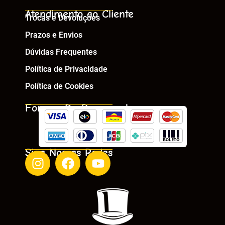
Atendimento ao Cliente
Trocas e Devoluções
Prazos e Envios
Dúvidas Frequentes
Política de Privacidade
Política de Cookies
Formas De Pagamento
Siga Nossas Redes