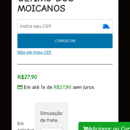
MOICANOS
CONSULTAR
Não sei meu CEP
R$
27,90
Em até 1x de
R$
27,90
sem juros
Simulação
de frete
Em
Adicionar ao Car
estoque