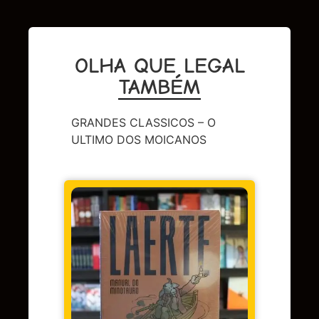
OLHA QUE LEGAL
TAMBÉM
GRANDES CLASSICOS – O
ULTIMO DOS MOICANOS
CAPA 
BERL
Em 
juros