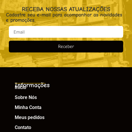
RECEBA NOSSAS ATUALIZAÇÕES
Cadastre seu e-mail para acompanhar as novidades
e promoções.
Receber
Informações
Início
Sobre Nós
Minha Conta
Meus pedidos
Contato