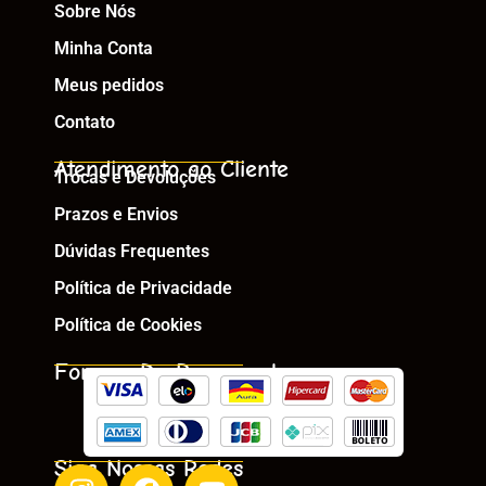
Sobre Nós
Minha Conta
Meus pedidos
Contato
Atendimento ao Cliente
Trocas e Devoluções
Prazos e Envios
Dúvidas Frequentes
Política de Privacidade
Política de Cookies
Formas De Pagamento
Siga Nossas Redes