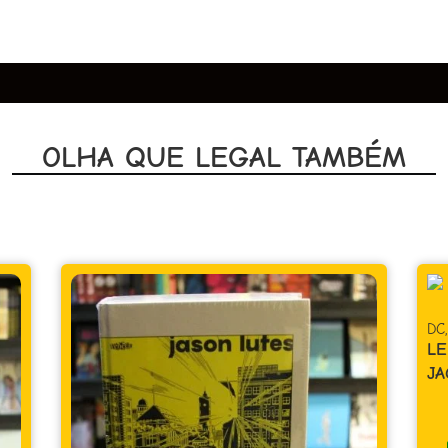
OLHA QUE LEGAL TAMBÉM
DC
,
Super-Herói
LENDAS DO UNIVERSO DC – OMAC –
JACK KIRBY
R$
39,90
Em até 1x de
R$
39,90
sem juros