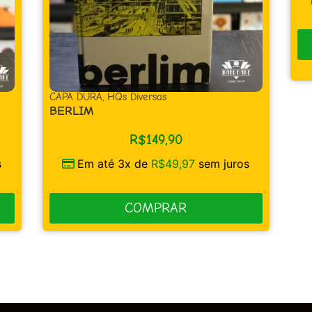
COMPRAR
CA
DI
AC
s