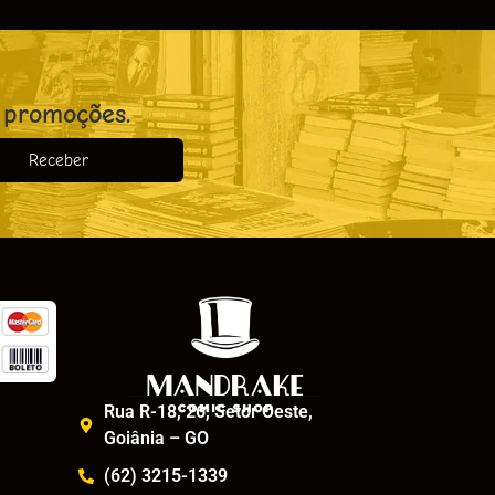
 promoções.
Receber
o
Rua R-18, 26, Setor Oeste,
Goiânia – GO
(62) 3215-1339