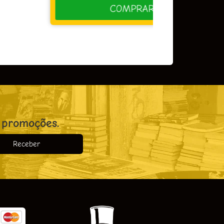
COMPRAR
 promoções.
Receber
o