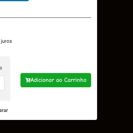
juros
e
Adicionar ao Carrinho
rar