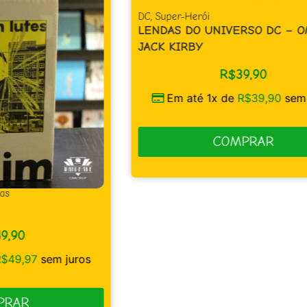
DC
,
Super-Herói
LENDAS DO UNIVERSO DC – OMAC –
JACK KIRBY
R$
39,90
Em até 1x de
R$
39,90
sem juros
COMPRAR
CA
DI
AC
s