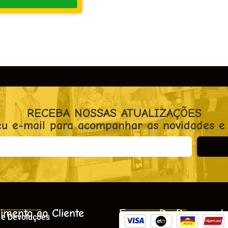
RECEBA NOSSAS ATUALIZAÇÕES
eu e-mail para acompanhar as novidades e
imento ao Cliente
Formas De Pagament
 e Devoluções