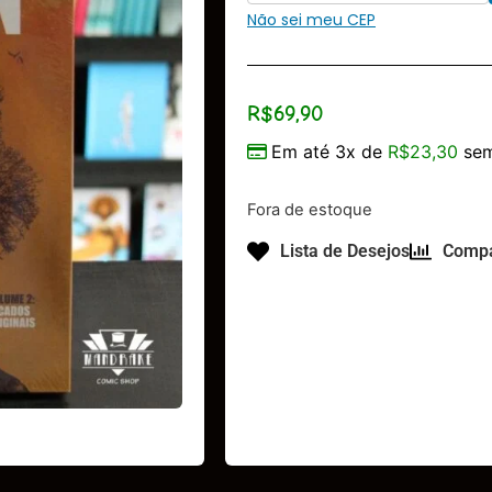
Não sei meu CEP
R$
69,90
Em até 3x de
R$
23,30
sem
Fora de estoque
Lista de Desejos
Compa