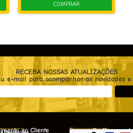
RECEBA NOSSAS ATUALIZAÇÕES
eu e-mail para acompanhar as novidades e
imento ao Cliente
Formas De Pagament
 e Devoluções