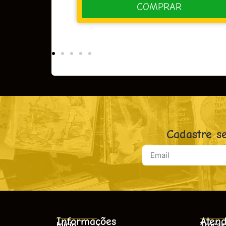
PRAR
COMPRAR
Cadastre s
Informações
Atend
Início
Trocas