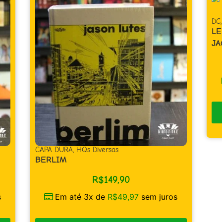
DC
,
Super-Herói
LENDAS DO UNIVERSO DC – OMAC –
JACK KIRBY
R$
39,90
Em até 1x de
R$
39,90
sem juros
COMPRAR
juros