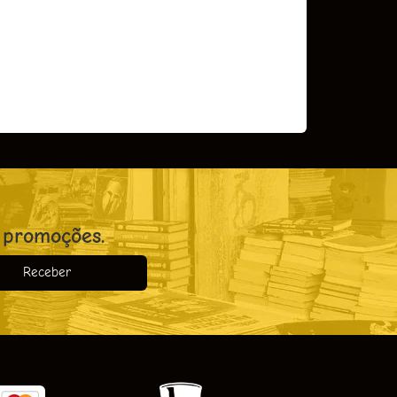
COMPRAR
 promoções.
Receber
o