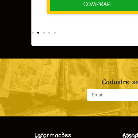
R
COMPRAR
Cadastre s
Informações
Atend
Início
Trocas