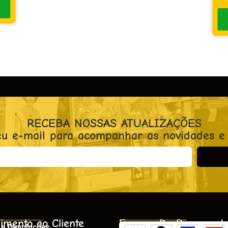
RECEBA NOSSAS ATUALIZAÇÕES
eu e-mail para acompanhar as novidades e
imento ao Cliente
Formas De Pagament
 e Devoluções