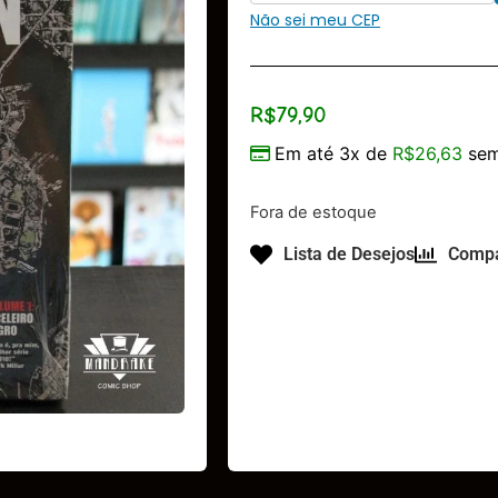
Não sei meu CEP
R$
79,90
Em até 3x de
R$
26,63
sem
Fora de estoque
Lista de Desejos
Compa