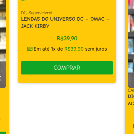
DC
,
Super-Herói
LENDAS DO UNIVERSO DC – OMAC –
JACK KIRBY
R$
39,90
Em até 1x de
R$
39,90
sem juros
COMPRAR
CA
DI
AC
s