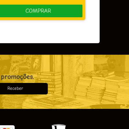
COMPRAR
 promoções.
Receber
o