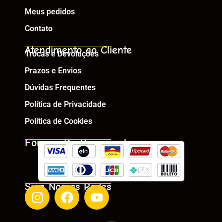
Meus pedidos
Contato
Atendimento ao Cliente
Trocas e Devoluções
Prazos e Envios
Dúvidas Frequentes
Política de Privacidade
Política de Cookies
Formas De Pagamento
Siga Nossas Redes