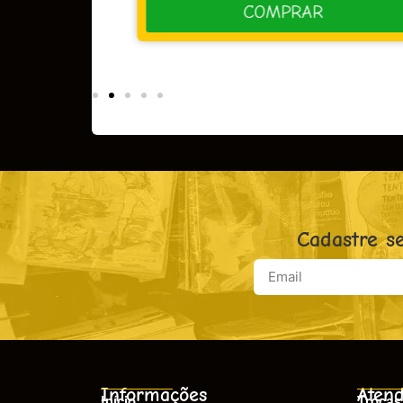
R
COMPRAR
Cadastre s
Informações
Atend
Início
Trocas