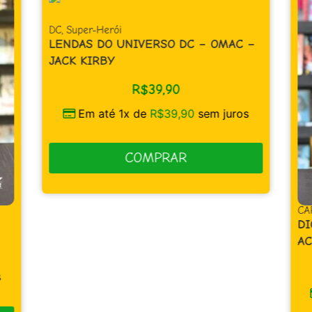
DC
,
Super-Herói
LENDAS DO UNIVERSO DC – OMAC –
JACK KIRBY
R$
39,90
Em até 1x de
R$
39,90
sem juros
COMPRAR
CA
DI
AC
s