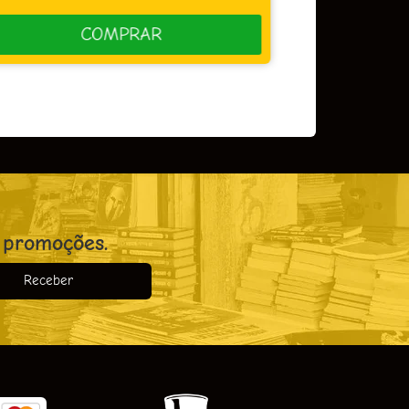
COMPRAR
 promoções.
Receber
o