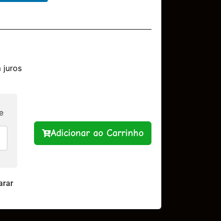
 juros
e
Adicionar ao Carrinho
rar