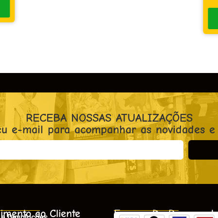
RECEBA NOSSAS ATUALIZAÇÕES
eu e-mail para acompanhar as novidades e
imento ao Cliente
Formas De Pagament
 e Devoluções