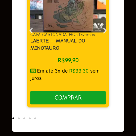
CAPA CARTONADA
,
HQs Diversas
CAPA 
LAERTE – MANUAL DO
BERL
MINOTAURO
R$
99,90
sem
Em 
Em até 3x de
R$
33,30
sem
juros
juros
COMPRAR