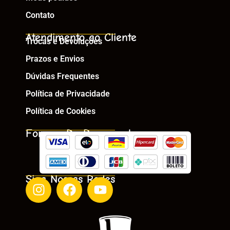
Contato
Atendimento ao Cliente
Trocas e Devoluções
Prazos e Envios
Dúvidas Frequentes
Política de Privacidade
Política de Cookies
Formas De Pagamento
Siga Nossas Redes