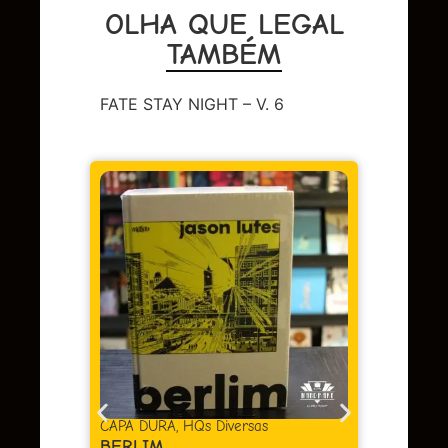
OLHA QUE LEGAL
TAMBÉM
FATE STAY NIGHT – V. 6
DC
,
Sup
LENDA
OMAC 
Em 
juros
as
CAPA DURA
,
HQs Diversas
BERLIM