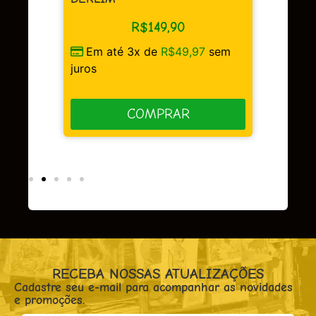
R$
149,90
Em até 3x de
R$
49,97
sem
sem
juros
COMPRAR
RECEBA NOSSAS ATUALIZAÇÕES
Cadastre seu e-mail para acompanhar as novidades
e promoções.