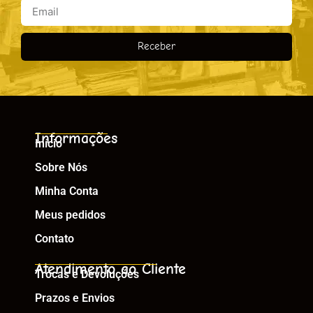
Receber
Informações
Início
Sobre Nós
Minha Conta
Meus pedidos
Contato
Atendimento ao Cliente
Trocas e Devoluções
Prazos e Envios