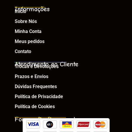
Informações
Início
Sobre Nós
Minha Conta
Meus pedidos
Contato
Atendimento ao Cliente
Trocas e Devoluções
Prazos e Envios
Dúvidas Frequentes
Política de Privacidade
Política de Cookies
Formas De Pagamento