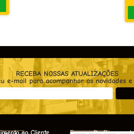
RECEBA NOSSAS ATUALIZAÇÕES
eu e-mail para acompanhar as novidades e
imento ao Cliente
Formas De Pagament