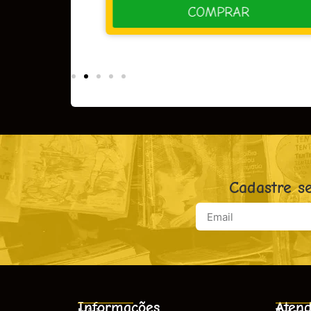
R
COMPRAR
Cadastre s
Informações
Atend