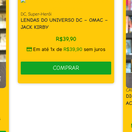
DC
,
Super-Herói
LENDAS DO UNIVERSO DC – OMAC –
JACK KIRBY
R$
39,90
Em até 1x de
R$
39,90
sem juros
COMPRAR
CA
DI
AC
s