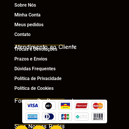
Sobre Nós
Minha Conta
Meus pedidos
Contato
Atendimento ao Cliente
Trocas e Devoluções
Prazos e Envios
Dúvidas Frequentes
Política de Privacidade
Política de Cookies
Formas De Pagamento
Siga Nossas Redes