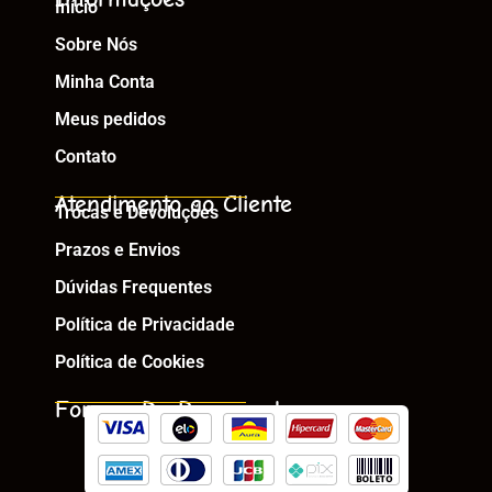
Início
Sobre Nós
Minha Conta
Meus pedidos
Contato
Atendimento ao Cliente
Trocas e Devoluções
Prazos e Envios
Dúvidas Frequentes
Política de Privacidade
Política de Cookies
Formas De Pagamento