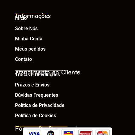
Informações
Início
Sobre Nós
Minha Conta
Meus pedidos
Contato
Atendimento ao Cliente
Trocas e Devoluções
Prazos e Envios
Dúvidas Frequentes
Política de Privacidade
Política de Cookies
Formas De Pagamento