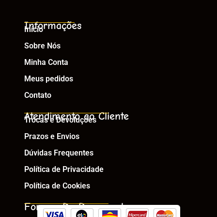
Informações
Início
Sobre Nós
Minha Conta
Meus pedidos
Contato
Atendimento ao Cliente
Trocas e Devoluções
Prazos e Envios
Dúvidas Frequentes
Política de Privacidade
Política de Cookies
Formas De Pagamento