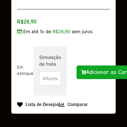
R$
26,90
Em até 1x de
R$
26,90
sem juros
Simulação
de frete
Em
Adicionar ao Car
estoque
Lista de Desejos
Comparar