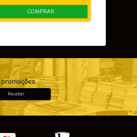
COMPRAR
 promoções.
Receber
o