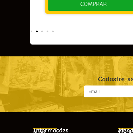
R
COMPRAR
Cadastre s
Informações
Atend
Início
Trocas