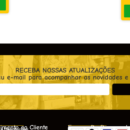
RECEBA NOSSAS ATUALIZAÇÕES
eu e-mail para acompanhar as novidades e
imento ao Cliente
Formas De Pagament
 e Devoluções