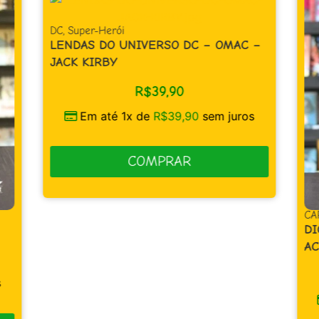
DC
,
Super-Herói
LENDAS DO UNIVERSO DC – OMAC –
JACK KIRBY
R$
39,90
Em até 1x de
R$
39,90
sem juros
COMPRAR
CA
DI
AC
s