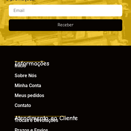
Receber
Informações
Início
Sobre Nós
Minha Conta
Meus pedidos
Contato
Atendimento ao Cliente
Trocas e Devoluções
Prazos e Envios