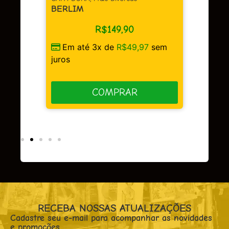
BERLIM
R$
149,90
Em até 3x de
R$
49,97
sem
sem
juros
COMPRAR
RECEBA NOSSAS ATUALIZAÇÕES
Cadastre seu e-mail para acompanhar as novidades
e promoções.