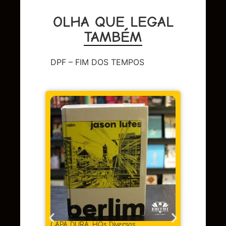
OLHA QUE LEGAL
TAMBÉM
DPF – FIM DOS TEMPOS
DC
,
Sup
LENDA
OMAC 
Em 
juros
as
CAPA DURA
,
HQs Diversas