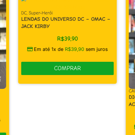
DC
,
Super-Herói
LENDAS DO UNIVERSO DC – OMAC –
JACK KIRBY
R$
39,90
Em até 1x de
R$
39,90
sem juros
COMPRAR
CA
DI
AC
s