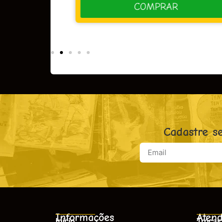
R
COMPRAR
Cadastre s
Informações
Atend
Início
Trocas