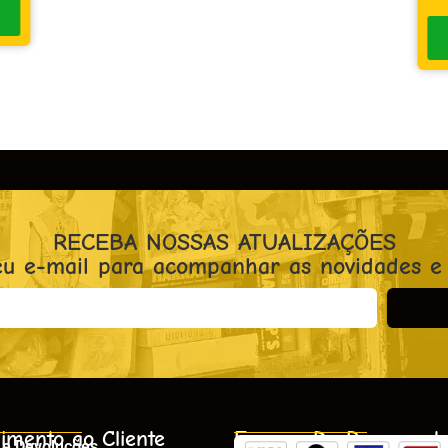
RECEBA NOSSAS ATUALIZAÇÕES
eu e-mail para acompanhar as novidades e
imento ao Cliente
Formas De Pagament
 e Devoluções