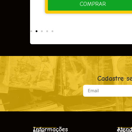
R
COMPRAR
Cadastre s
Informações
Atend
Início
Trocas