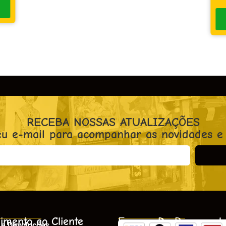
RECEBA NOSSAS ATUALIZAÇÕES
eu e-mail para acompanhar as novidades e
imento ao Cliente
Formas De Pagament
 e Devoluções