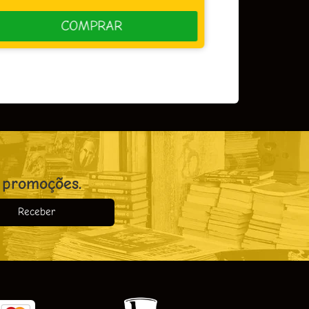
COMPRAR
 promoções.
Receber
o