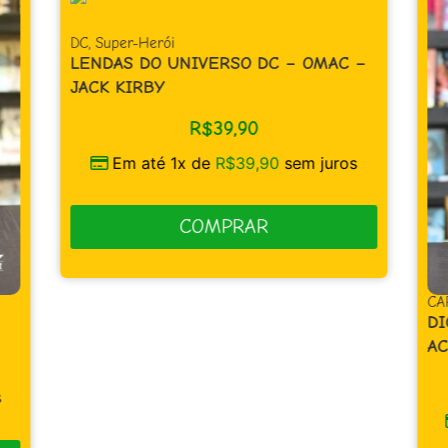
DC
,
Super-Herói
LENDAS DO UNIVERSO DC – OMAC –
JACK KIRBY
R$
39,90
Em até 1x de
R$
39,90
sem juros
COMPRAR
CA
DI
AC
s