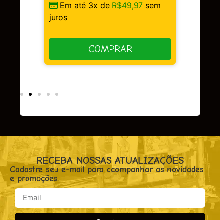
Em até 3x de
R$
49,97
sem
sem
juros
COMPRAR
RECEBA NOSSAS ATUALIZAÇÕES
Cadastre seu e-mail para acompanhar as novidades
e promoções.