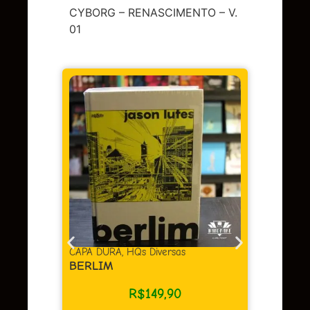
CYBORG – RENASCIMENTO – V.
01
DC
,
Sup
LENDA
OMAC 
Em 
juros
as
CAPA DURA
,
HQs Diversas
BERLIM
R$
149,90