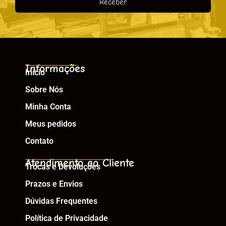
Receber
Informações
Início
Sobre Nós
Minha Conta
Meus pedidos
Contato
Atendimento ao Cliente
Trocas e Devoluções
Prazos e Envios
Dúvidas Frequentes
Política de Privacidade