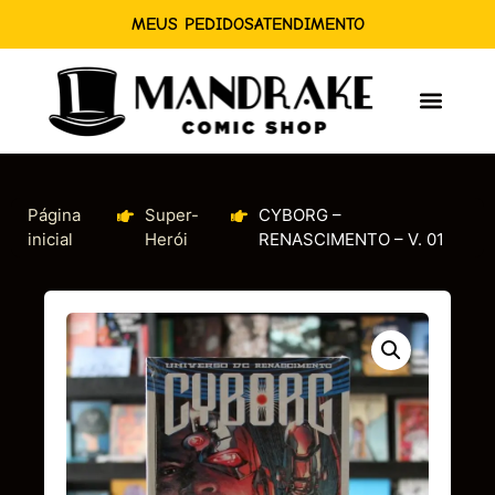
MEUS PEDIDOS
ATENDIMENTO
Página
Super-
CYBORG –
inicial
Herói
RENASCIMENTO – V. 01