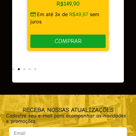
R$
149,90
Em até 3x de
R$
49,97
sem
sem
juros
COMPRAR
RECEBA NOSSAS ATUALIZAÇÕES
Cadastre seu e-mail para acompanhar as novidades
e promoções.