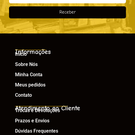
Receber
Informações
Início
Sobre Nós
Minha Conta
Meus pedidos
Contato
Atendimento ao Cliente
Trocas e Devoluções
Prazos e Envios
Dúvidas Frequentes