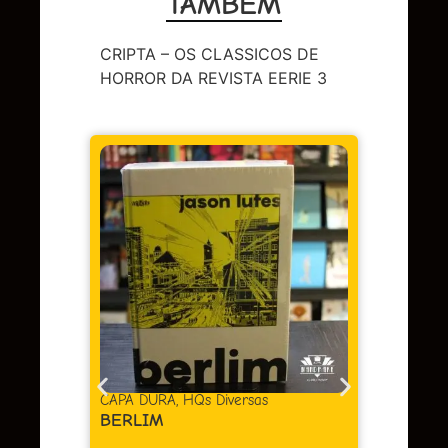
TAMBÉM
CRIPTA – OS CLASSICOS DE
HORROR DA REVISTA EERIE 3
DC
,
Sup
LENDA
OMAC 
Em 
juros
as
CAPA DURA
,
HQs Diversas
BERLIM