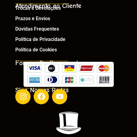
Atendimento ao Cliente
Trocas e Devoluções
Prazos e Envios
Dúvidas Frequentes
Política de Privacidade
Política de Cookies
Formas De Pagamento
Siga Nossas Redes