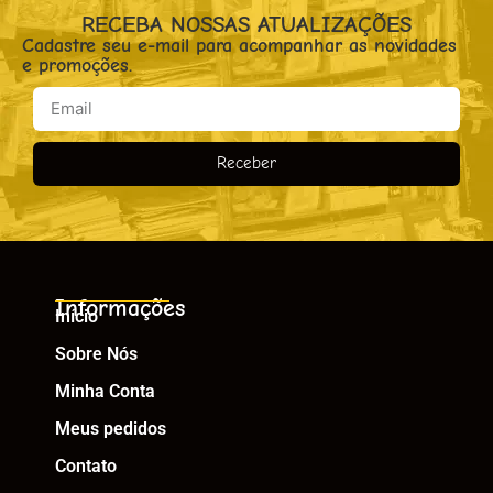
RECEBA NOSSAS ATUALIZAÇÕES
Cadastre seu e-mail para acompanhar as novidades
e promoções.
Receber
Informações
Início
Sobre Nós
Minha Conta
Meus pedidos
Contato