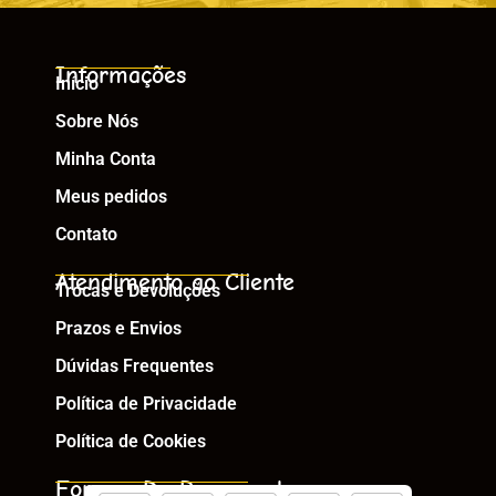
Informações
Início
Sobre Nós
Minha Conta
Meus pedidos
Contato
Atendimento ao Cliente
Trocas e Devoluções
Prazos e Envios
Dúvidas Frequentes
Política de Privacidade
Política de Cookies
Formas De Pagamento