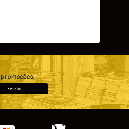
COMPRAR
 promoções.
Receber
o