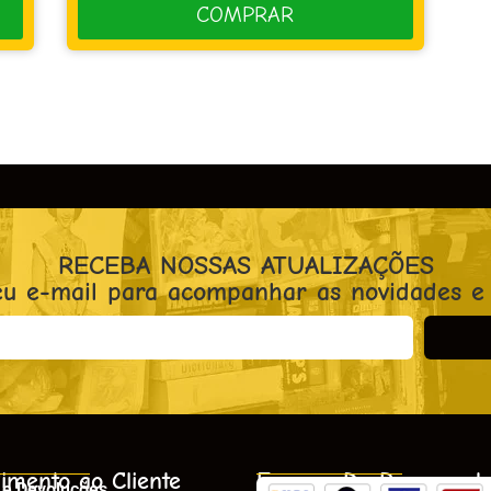
RECEBA NOSSAS ATUALIZAÇÕES
eu e-mail para acompanhar as novidades e
imento ao Cliente
Formas De Pagament
 e Devoluções