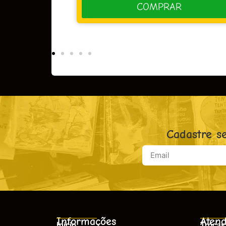
PRAR
COMPRAR
Cadastre s
Informações
Atend
Início
Trocas