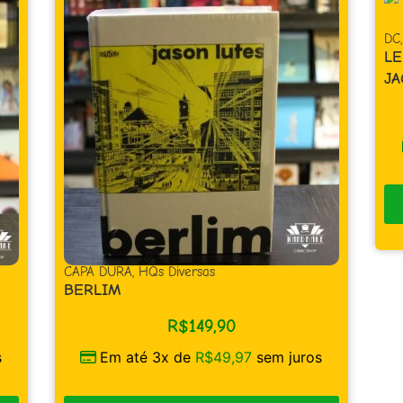
DC
,
Super-Herói
LENDAS DO UNIVERSO DC – OMAC –
JACK KIRBY
R$
39,90
Em até 1x de
R$
39,90
sem juros
COMPRAR
juros