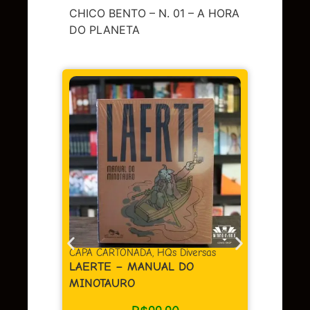
CHICO BENTO – N. 01 – A HORA
DO PLANETA
CAPA 
BERL
Em 
juros
CAPA CARTONADA
,
HQs Diversas
LAERTE – MANUAL DO
MINOTAURO