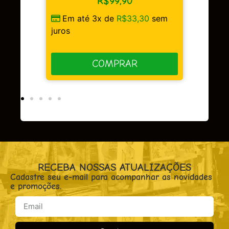
R$
99,90
sem
Em até 3x de
R$
33,30
sem
juros
COMPRAR
RECEBA NOSSAS ATUALIZAÇÕES
Cadastre seu e-mail para acompanhar as novidades
e promoções.