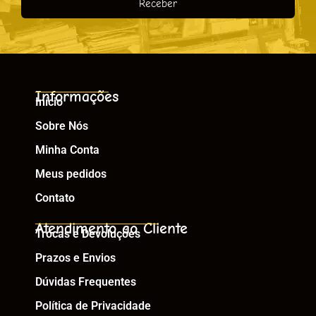
Receber
Informações
Início
Sobre Nós
Minha Conta
Meus pedidos
Contato
Atendimento ao Cliente
Trocas e Devoluções
Prazos e Envios
Dúvidas Frequentes
Política de Privacidade