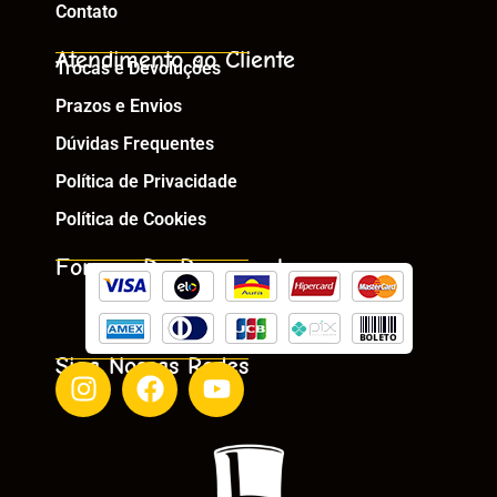
Contato
Atendimento ao Cliente
Trocas e Devoluções
Prazos e Envios
Dúvidas Frequentes
Política de Privacidade
Política de Cookies
Formas De Pagamento
Siga Nossas Redes