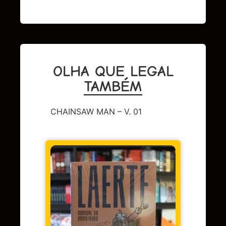
OLHA QUE LEGAL
TAMBÉM
CHAINSAW MAN – V. 01
CAPA 
BERL
Em 
juros