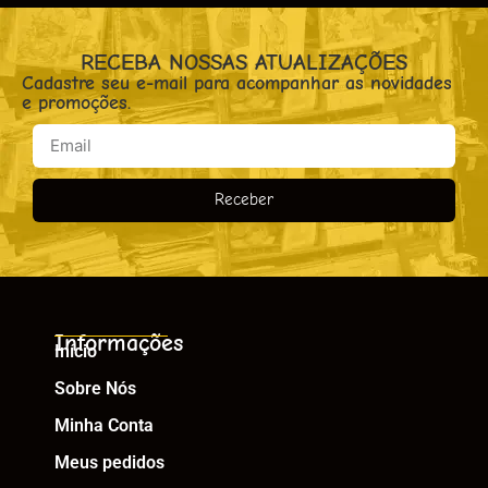
RECEBA NOSSAS ATUALIZAÇÕES
Cadastre seu e-mail para acompanhar as novidades
e promoções.
Receber
Informações
Início
Sobre Nós
Minha Conta
Meus pedidos