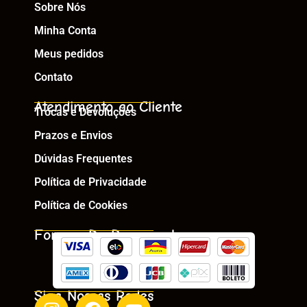
Sobre Nós
Minha Conta
Meus pedidos
Contato
Atendimento ao Cliente
Trocas e Devoluções
Prazos e Envios
Dúvidas Frequentes
Política de Privacidade
Política de Cookies
Formas De Pagamento
Siga Nossas Redes