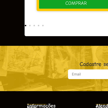
R
COMPRAR
Cadastre s
Informações
Atend
Início
Trocas