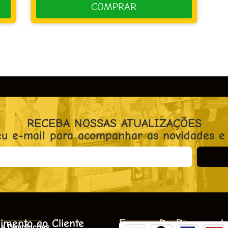
COMPRAR
RECEBA NOSSAS ATUALIZAÇÕES
eu e-mail para acompanhar as novidades e
imento ao Cliente
Formas De Pagament
 e Devoluções