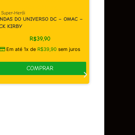
CAPA CARTONAD
DIOMEDES – 
,
Super-Herói
NDAS DO UNIVERSO DC – OMAC –
ACIDENTE
CK KIRBY
R$
39,90
Em até 3
Em até 1x de
R$
39,90
sem juros
COMPRAR