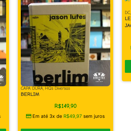
DC
LE
JA
CAPA DURA
,
HQs Diversas
BERLIM
R$
149,90
s
Em até 3x de
R$
49,97
sem juros