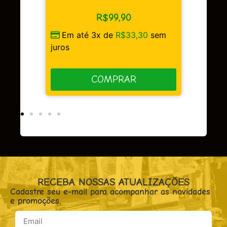
R$
149,90
R$
99,90
Em até 3x de
R$
49,9
m até 3x de
R$
33,30
sem
juros
s
COMPRAR
COMPRAR
RECEBA NOSSAS ATUALIZAÇÕES
Cadastre seu e-mail para acompanhar as novidades
e promoções.