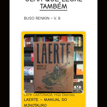
TAMBÉM
BUSO RENKIN – V. 8
A CARTONADA
,
HQs Diversas
CAPA DURA
,
HQs Diversas
RTE – MANUAL DO
BERLIM
OTAURO