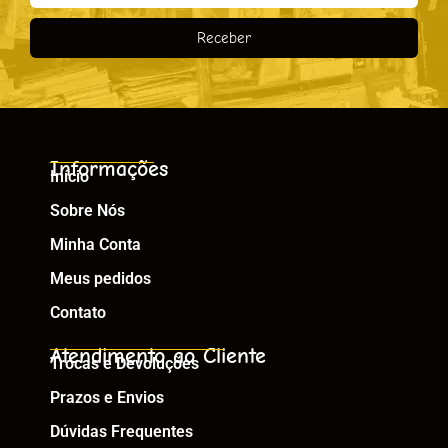
Receber
Informações
Início
Sobre Nós
Minha Conta
Meus pedidos
Contato
Atendimento ao Cliente
Trocas e Devoluções
Prazos e Envios
Dúvidas Frequentes