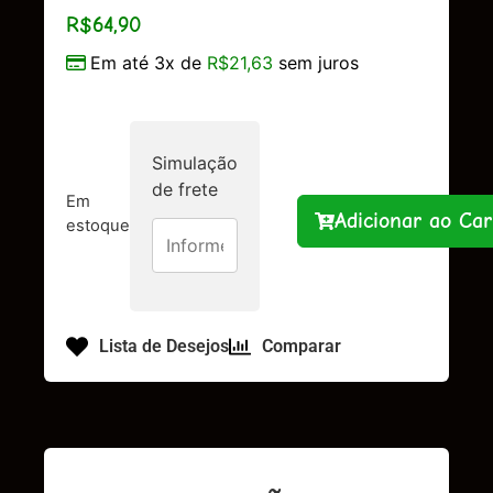
R$
64,90
Em até 3x de
R$
21,63
sem juros
Simulação
de frete
Em
Adicionar ao Car
estoque
Lista de Desejos
Comparar