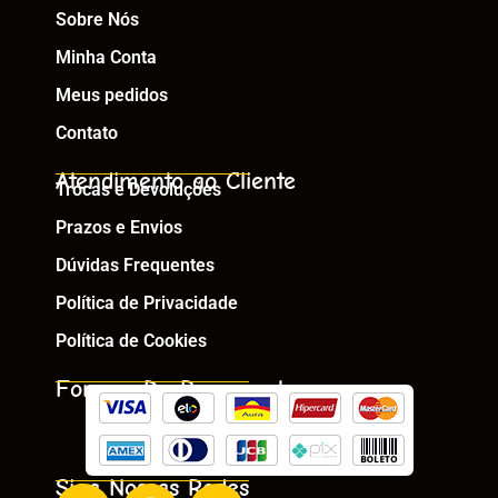
Sobre Nós
Minha Conta
Meus pedidos
Contato
Atendimento ao Cliente
Trocas e Devoluções
Prazos e Envios
Dúvidas Frequentes
Política de Privacidade
Política de Cookies
Formas De Pagamento
Siga Nossas Redes