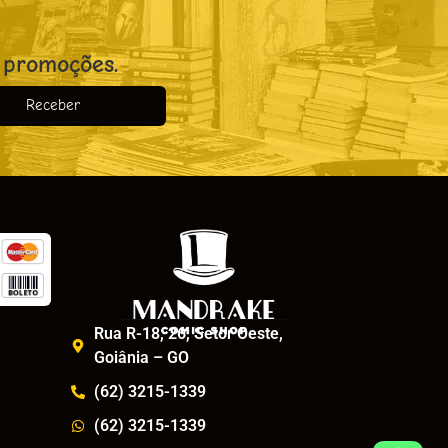
 promoções.
Receber
o
Rua R-18, 26, Setor Oeste,
Goiânia – GO
(62) 3215-1339
(62) 3215-1339