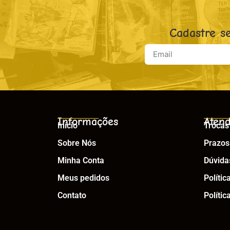
Cadastre s
Informações
Atend
Início
Trocas
Sobre Nós
Prazos
Minha Conta
Dúvida
Meus pedidos
Polític
Contato
Polític