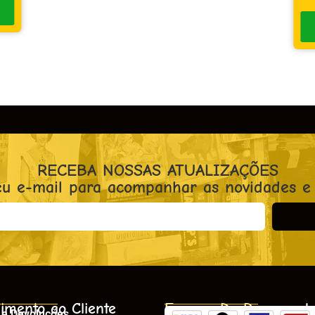
RECEBA NOSSAS ATUALIZAÇÕES
eu e-mail para acompanhar as novidades e
imento ao Cliente
Formas De Pagament
 e Devoluções