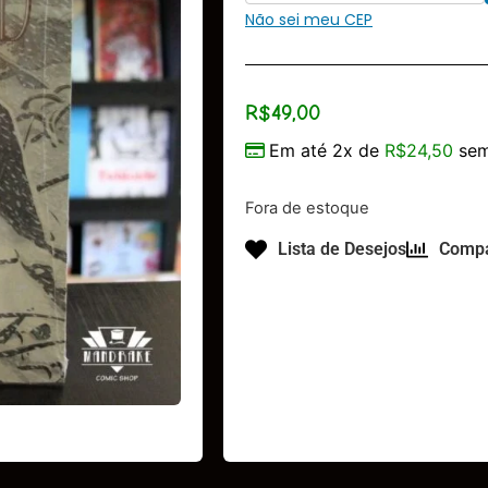
Não sei meu CEP
R$
49,00
Em até 2x de
R$
24,50
sem
Fora de estoque
Lista de Desejos
Compa