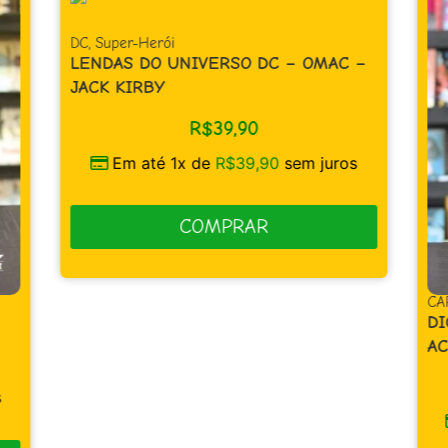
DC
,
Super-Herói
LENDAS DO UNIVERSO DC – OMAC –
JACK KIRBY
R$
39,90
Em até 1x de
R$
39,90
sem juros
COMPRAR
CA
DI
AC
s