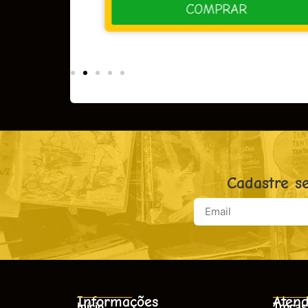
R
COMPRAR
Cadastre s
Informações
Atend
Início
Trocas