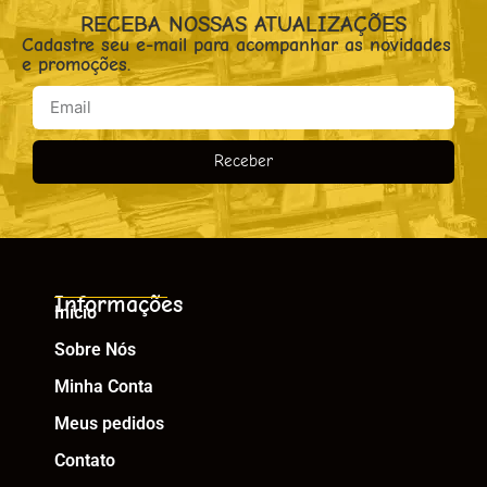
RECEBA NOSSAS ATUALIZAÇÕES
Cadastre seu e-mail para acompanhar as novidades
e promoções.
Receber
Informações
Início
Sobre Nós
Minha Conta
Meus pedidos
Contato