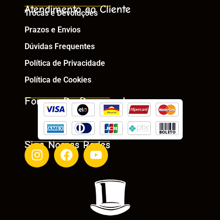
Atendimento ao Cliente
Trocas e Devoluções
Prazos e Envios
Dúvidas Frequentes
Política de Privacidade
Política de Cookies
Formas De Pagamento
Siga Nossas Redes