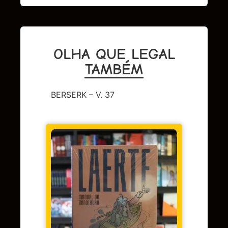
OLHA QUE LEGAL
TAMBÉM
BERSERK – V. 37
CAPA 
BERL
Em 
juros