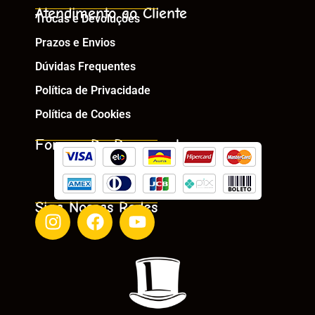
Atendimento ao Cliente
Trocas e Devoluções
Prazos e Envios
Dúvidas Frequentes
Política de Privacidade
Política de Cookies
Formas De Pagamento
Siga Nossas Redes