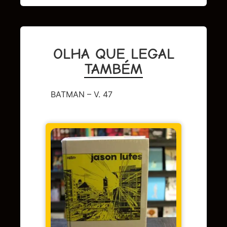
OLHA QUE LEGAL
TAMBÉM
BATMAN – V. 47
DC
,
Sup
LENDA
OMAC 
Em 