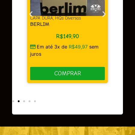
juros
as
CAPA DURA
,
HQs Diversas
BERLIM
R$
149,90
Em até 3x de
R$
49,97
sem
sem
juros
COMPRAR