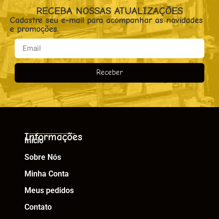
RECEBA NOSSAS ATUALIZAÇÕES
Cadastre seu e-mail para acompanhar as novidades
e promoções.
Receber
Informações
Início
Sobre Nós
Minha Conta
Meus pedidos
Contato