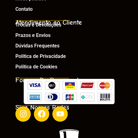
Contato
Atendimento ao Cliente
Trocas e Devoluções
Prazos e Envios
Dúvidas Frequentes
Política de Privacidade
Política de Cookies
Formas De Pagamento
Siga Nossas Redes