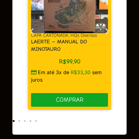
juros
COMPRA
APA CARTONADA
,
HQs Diversas
AERTE – MANUAL DO
INOTAURO
R$
99,90
Em até 3x de
R$
33,30
sem
uros
COMPRAR