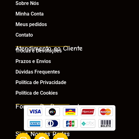
Sobre Nós
Minha Conta
Meus pedidos
Contato
Atendimento ao Cliente
Trocas e Devoluções
Prazos e Envios
Dúvidas Frequentes
Política de Privacidade
Política de Cookies
Formas De Pagamento
Siga Nossas Redes