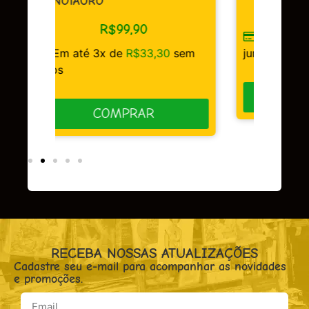
R$
149,90
Em até 3x de
R$
49,97
sem
sem
juros
COMPRAR
RECEBA NOSSAS ATUALIZAÇÕES
Cadastre seu e-mail para acompanhar as novidades
e promoções.