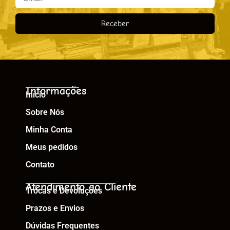
Receber
Informações
Início
Sobre Nós
Minha Conta
Meus pedidos
Contato
Atendimento ao Cliente
Trocas e Devoluções
Prazos e Envios
Dúvidas Frequentes