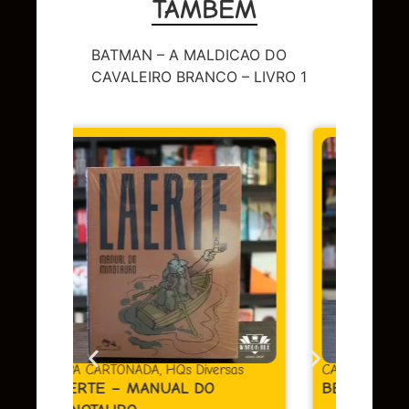
TAMBÉM
BATMAN – A MALDICAO DO
CAVALEIRO BRANCO – LIVRO 1
DC
,
Su
LEND
OMAC
Em
juros
sas
CAPA DURA
,
HQs Diversas
BERLIM