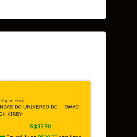
CAPA CARTONADA
,
HQs Diversas
DIOMEDES – A TRILOGIA DO
OMAC –
ACIDENTE
R$
84,90
Em até 3x de
R$
28,30
sem juros
juros