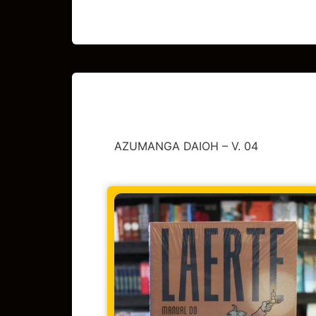
AZUMANGA DAIOH – V. 04
CAPA DURA
,
HQs Divers
BERLIM
R$
1
Em até 3x de