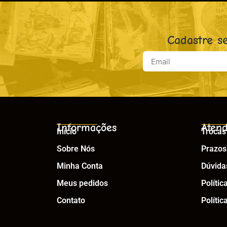
Cadastre s
Informações
Atend
Início
Trocas
Sobre Nós
Prazos
Minha Conta
Dúvida
Meus pedidos
Polític
Contato
Polític