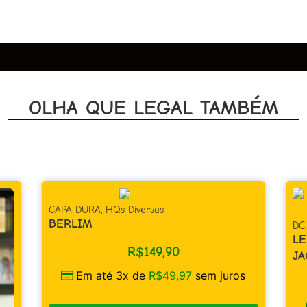
OLHA QUE LEGAL TAMBÉM
as
DC
,
Super-Herói
LENDAS DO UNIVERSO DC – 
49,90
JACK KIRBY
R$
49,97
sem juros
R$
39,90
Em até 1x de
R$
39,90
sem 