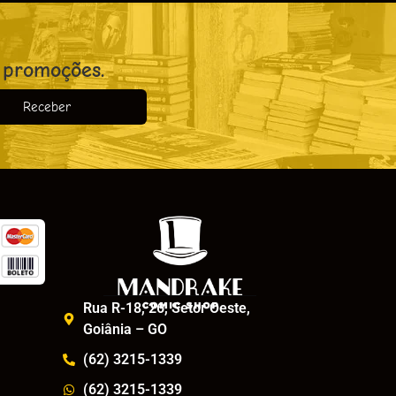
 promoções.
Receber
o
Rua R-18, 26, Setor Oeste,
Goiânia – GO
(62) 3215-1339
(62) 3215-1339