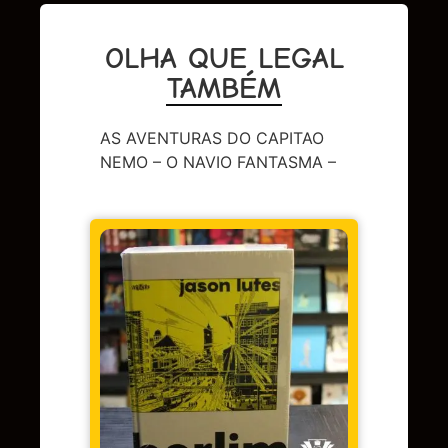
OLHA QUE LEGAL
TAMBÉM
AS AVENTURAS DO CAPITAO
NEMO – O NAVIO FANTASMA –
DC
,
Sup
LENDA
OMAC 
Em 
juros