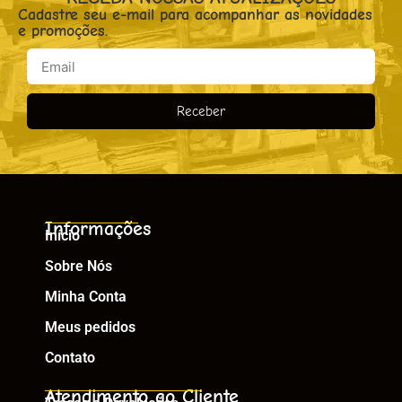
Cadastre seu e-mail para acompanhar as novidades
e promoções.
Receber
Informações
Início
Sobre Nós
Minha Conta
Meus pedidos
Contato
Atendimento ao Cliente