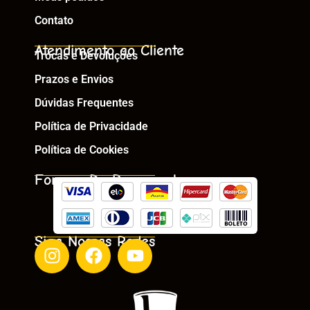
Contato
Atendimento ao Cliente
Trocas e Devoluções
Prazos e Envios
Dúvidas Frequentes
Política de Privacidade
Política de Cookies
Formas De Pagamento
Siga Nossas Redes