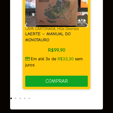
CAPA CARTONADA
,
HQs Diversas
CAPA 
LAERTE – MANUAL DO
BERL
MINOTAURO
R$
99,90
sem
Em 
Em até 3x de
R$
33,30
sem
juros
juros
COMPRAR